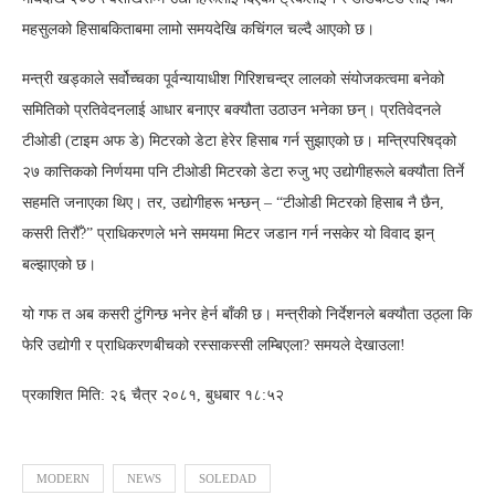
महसुलको हिसाबकिताबमा लामो समयदेखि कचिंगल चल्दै आएको छ।
मन्त्री खड्काले सर्वोच्चका पूर्वन्यायाधीश गिरिशचन्द्र लालको संयोजकत्वमा बनेको
समितिको प्रतिवेदनलाई आधार बनाएर बक्यौता उठाउन भनेका छन्। प्रतिवेदनले
टीओडी (टाइम अफ डे) मिटरको डेटा हेरेर हिसाब गर्न सुझाएको छ। मन्त्रिपरिषद्को
२७ कात्तिकको निर्णयमा पनि टीओडी मिटरको डेटा रुजु भए उद्योगीहरूले बक्यौता तिर्ने
सहमति जनाएका थिए। तर, उद्योगीहरू भन्छन् – “टीओडी मिटरको हिसाब नै छैन,
कसरी तिरौँ?” प्राधिकरणले भने समयमा मिटर जडान गर्न नसकेर यो विवाद झन्
बल्झाएको छ।
यो गफ त अब कसरी टुंगिन्छ भनेर हेर्न बाँकी छ। मन्त्रीको निर्देशनले बक्यौता उठ्ला कि
फेरि उद्योगी र प्राधिकरणबीचको रस्साकस्सी लम्बिएला? समयले देखाउला!
प्रकाशित मिति: २६ चैत्र २०८१, बुधबार १८:५२
MODERN
NEWS
SOLEDAD