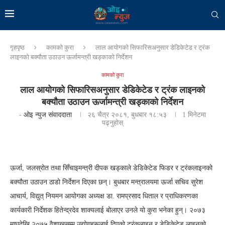
गृहपृष्ठ
कामको कुरा
लाल आयोगको सिफारिसअनुसार डेडिकेटेड र ट्रंक
लाइनको बक्यौता उठाउन ऊर्जामन्त्री खड्काको निर्देशन
कामको कुरा
लाल आयोगको सिफारिसअनुसार डेडिकेटेड र ट्रंक लाइनको
बक्यौता उठाउन ऊर्जामन्त्री खड्काको निर्देशन
-
ओइ न्युज संवाददाता
२६ चैत्र २०८१, बुधबार १८:५३
1 मिनेटमा
पढ्नुहोस्
ऊर्जा, जलस्रोत तथा सिँचाइमन्त्री दीपक खड्काले डेडिकेटेड फिडर र ट्रंकलाइनको
बक्यौता उठाउन ठाडो निर्देशन दिएका छन्। बुधबार मन्त्रालयमा ऊर्जा सचिव सुरेश
आचार्य, विद्युत् नियमन आयोगका अध्यक्ष डा. रामप्रसाद धिताल र प्राधिकरणका
कार्यकारी निर्देशक हितेन्द्रदेव शाक्यलाई बोलाएर उनले यो कुरा भनेका हुन्। २०७३
माघदेखि २०७५ वैशाखसम्म उद्योगहरूलाई दिएको ट्रंकलाइन र डेडिकेटेड लाइनको