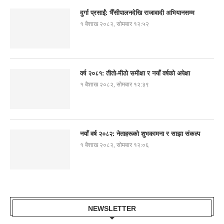
दुर्गा प्रसाईं: भैँसीपालनदेखि राजावादी अभियानसम्म
१ बैशाख २०८२, सोमबार १२:५२
वर्ष २०८१: तीतो-मीठो समीक्षा र नयाँ वर्षको अपेक्षा
१ बैशाख २०८२, सोमबार १२:३९
नयाँ वर्ष २०८२: नेताहरूको शुभकामना र साझा संकल्प
१ बैशाख २०८२, सोमबार १२:०६
NEWSLETTER